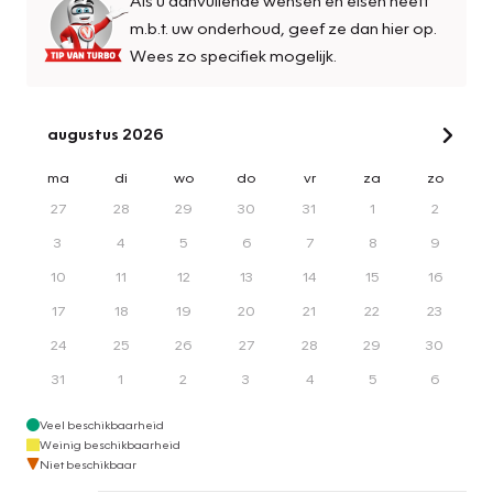
m.b.t. uw onderhoud, geef ze dan hier op.
Wees zo specifiek mogelijk.
augustus 2026
ma
di
wo
do
vr
za
zo
27
28
29
30
31
1
2
3
4
5
6
7
8
9
10
11
12
13
14
15
16
17
18
19
20
21
22
23
24
25
26
27
28
29
30
31
1
2
3
4
5
6
Veel beschikbaarheid
Weinig beschikbaarheid
Niet beschikbaar