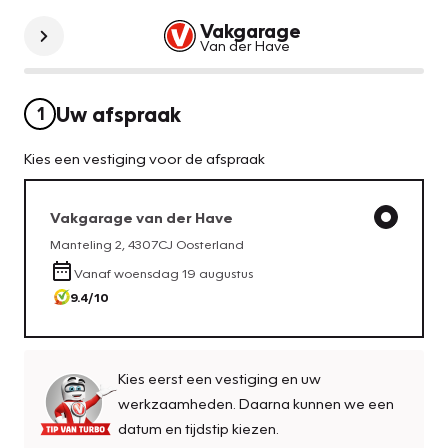
Vakgarage
Van der Have
Uw afspraak
1
Kies een vestiging voor de afspraak
Vakgarage
van der Have
Manteling 2
,
4307CJ
Oosterland
Vanaf
woensdag 19 augustus
9.4
/10
Kies eerst een vestiging en uw
werkzaamheden. Daarna kunnen we een
datum en tijdstip kiezen.