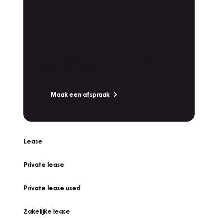
Plan een
Werkplaatsafspraak
Is uw auto toe aan Onderhoud,
Bandenwissel of een Vakantiecheck? Plan
online een afspraak!
Maak een afspraak
Lease
Private lease
Private lease used
Zakelijke lease