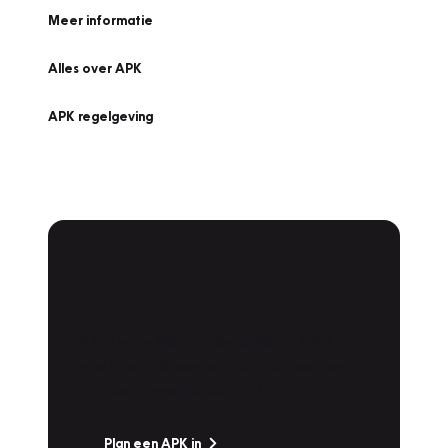
Meer informatie
Alles over APK
APK regelgeving
APK Keuring bij
Vakgarage!
Is het weer tijd voor de jaarlijkse APK? Ga
snel naar Vakgarage bij u in de buurt, en ga
zonder zorgen de weg op!
Plan een APK in