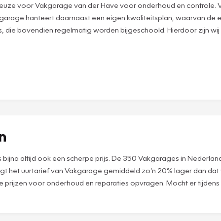
uze voor Vakgarage van der Have voor onderhoud en controle. Vakg
arage hanteert daarnaast een eigen kwaliteitsplan, waarvan de 
 die bovendien regelmatig worden bijgeschoold. Hierdoor zijn wij
en
 is bijna altijd ook een scherpe prijs. De 350 Vakgarages in Nederl
ligt het uurtarief van Vakgarage gemiddeld zo’n 20% lager dan dat
nze prijzen voor onderhoud en reparaties opvragen. Mocht er tijdens