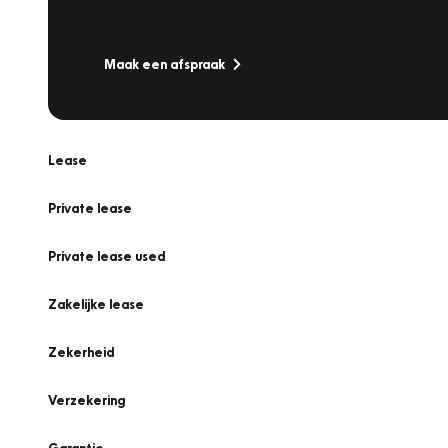
Is uw auto toe aan Onderhoud, Bandenwissel of een Va
Maak een afspraak
Lease
Private lease
Private lease used
Zakelijke lease
Zekerheid
Verzekering