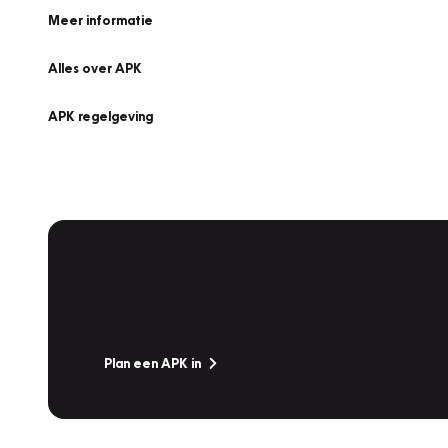
Meer informatie
Alles over APK
APK regelgeving
APK Keuring bij Vakgarage!
Is het weer tijd voor de jaarlijkse APK? Ga snel naar V
Plan een APK in