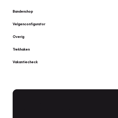
Bandenshop
Velgenconfigurator
Overig
Trekhaken
Vakantiecheck
Plan een
Werkplaatsafspraak