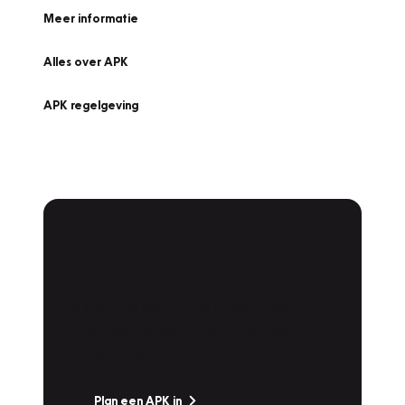
Meer informatie
Alles over APK
APK regelgeving
APK Keuring bij
Vakgarage!
Is het weer tijd voor de jaarlijkse APK? Ga
snel naar Vakgarage bij u in de buurt, en ga
zonder zorgen de weg op!
Plan een APK in