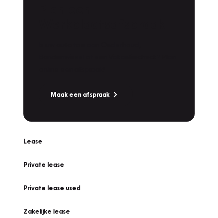
Plan een
Werkplaatsafspraak
Is uw auto toe aan Onderhoud,
Bandenwissel of een Vakantiecheck? Plan
online een afspraak!
Maak een afspraak
Lease
Private lease
Private lease used
Zakelijke lease