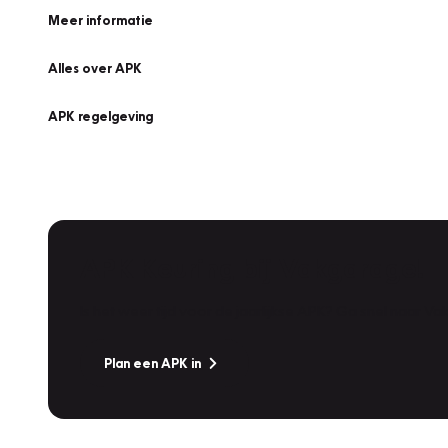
Meer informatie
Alles over APK
APK regelgeving
APK Keuring bij Vakgarage!
Is het weer tijd voor de jaarlijkse APK? Ga snel naar V
Plan een APK in