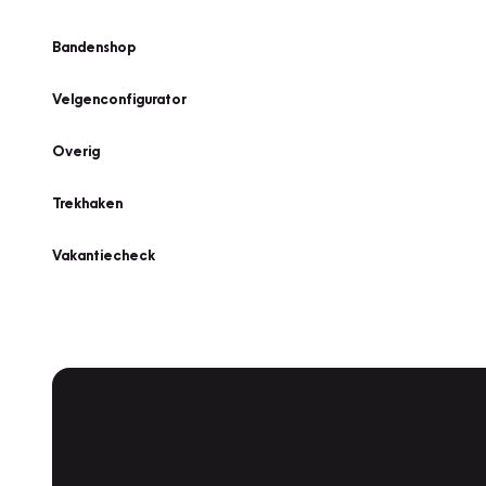
Bandenshop
Velgenconfigurator
Overig
Trekhaken
Vakantiecheck
Plan een
Werkplaatsafspraak