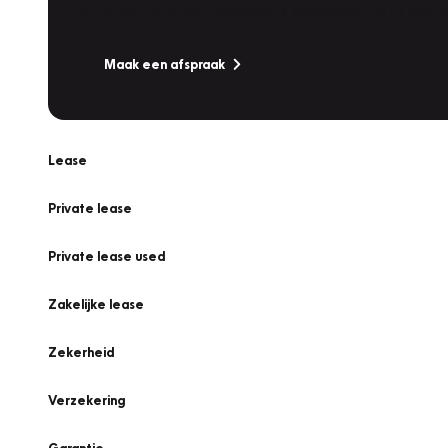
Is uw auto toe aan Onderhoud, Bandenwissel of een Va
Maak een afspraak
Lease
Private lease
Private lease used
Zakelijke lease
Zekerheid
Verzekering