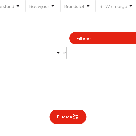
erstand
Bouwjaar
Brandstof
BTW / marge
Filteren
Filteren