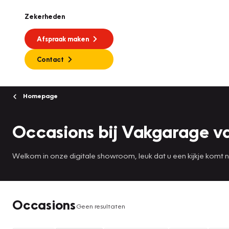
Zekerheden
Afspraak maken
Contact
Homepage
Occasions bij Vakgarage v
Welkom in onze digitale showroom, leuk dat u een kijkje komt
Occasions
Geen resultaten